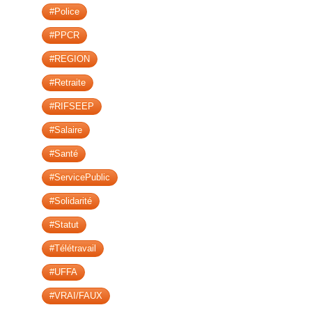
#Police
#PPCR
#REGION
#Retraite
#RIFSEEP
#Salaire
#Santé
#ServicePublic
#Solidarité
#Statut
#Télétravail
#UFFA
#VRAI/FAUX