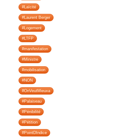
#Laïcité
#Laurent Berger
#Logement
#LTFP
#manifestation
#Ministre
#mobilisation
#NON
#OnVeutMieuxa
#Palaiseau
#Pénibilité
#Pétition
#PointDIndice