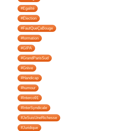
#Egalité
#Élection
#FautQueÇaBouge
#formation
#GIPA
#GrandParisSud
#Grève
#Handicap
#humour
#Interco91
#InterSyndicale
#JeSuisUneRichesse
#Juridique