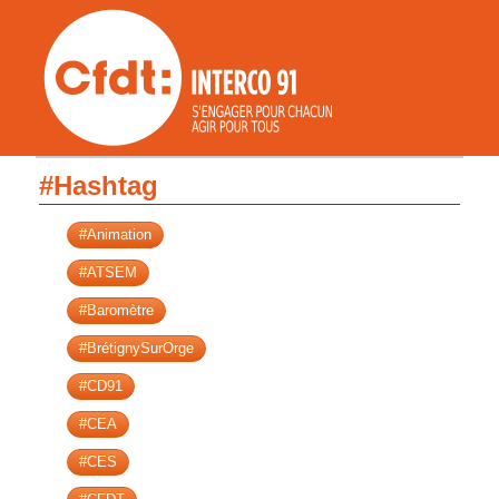
#Hashtag
#Animation
#ATSEM
#Baromètre
#BrétignySurOrge
#CD91
#CEA
#CES