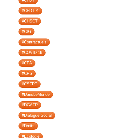
#CFDT
#CFDT91
#CHSCT
#CIG
#Contractuels
#COVID-19
#CPA
#CPS
#CSFPT
#DansLeMonde
#DGAFP
#Dialogue Social
#Droits
#Ecologie