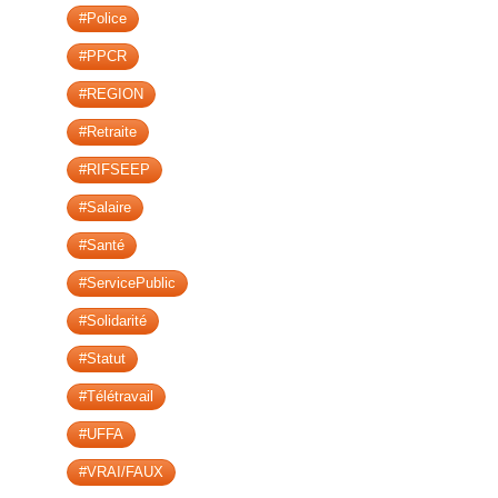
#Police
#PPCR
#REGION
#Retraite
#RIFSEEP
#Salaire
#Santé
#ServicePublic
#Solidarité
#Statut
#Télétravail
#UFFA
#VRAI/FAUX