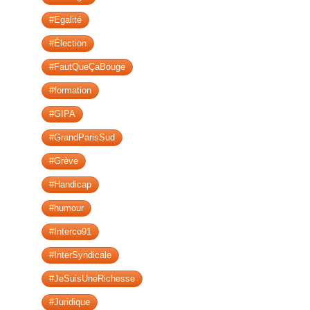
#Egalité
#Élection
#FautQueÇaBouge
#formation
#GIPA
#GrandParisSud
#Grève
#Handicap
#humour
#Interco91
#InterSyndicale
#JeSuisUneRichesse
#Juridique