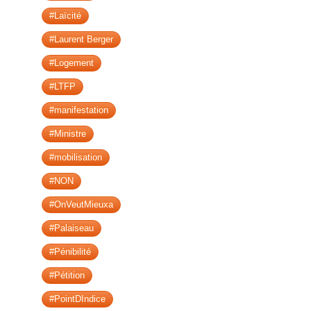
#Laïcité
#Laurent Berger
#Logement
#LTFP
#manifestation
#Ministre
#mobilisation
#NON
#OnVeutMieuxa
#Palaiseau
#Pénibilité
#Pétition
#PointDIndice