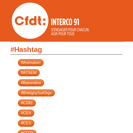
#Hashtag
#Animation
#ATSEM
#Baromètre
#BrétignySurOrge
#CD91
#CEA
#CES