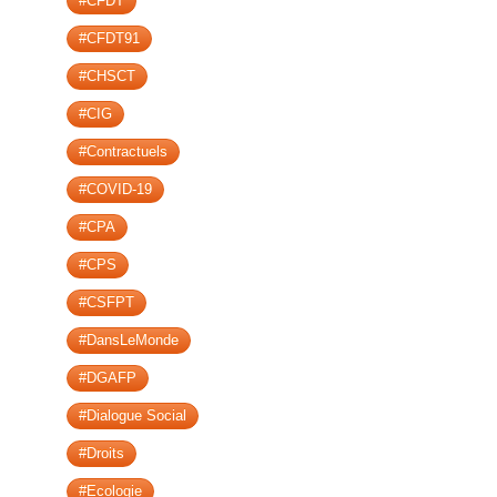
#CFDT
#CFDT91
#CHSCT
#CIG
#Contractuels
#COVID-19
#CPA
#CPS
#CSFPT
#DansLeMonde
#DGAFP
#Dialogue Social
#Droits
#Ecologie