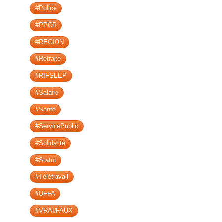
#Police
#PPCR
#REGION
#Retraite
#RIFSEEP
#Salaire
#Santé
#ServicePublic
#Solidarité
#Statut
#Télétravail
#UFFA
#VRAI/FAUX