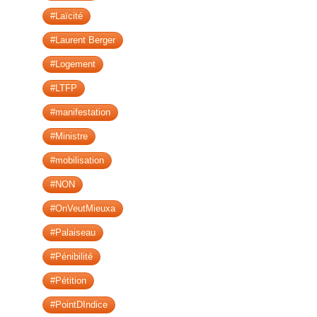
#Laïcité
#Laurent Berger
#Logement
#LTFP
#manifestation
#Ministre
#mobilisation
#NON
#OnVeutMieuxa
#Palaiseau
#Pénibilité
#Pétition
#PointDIndice