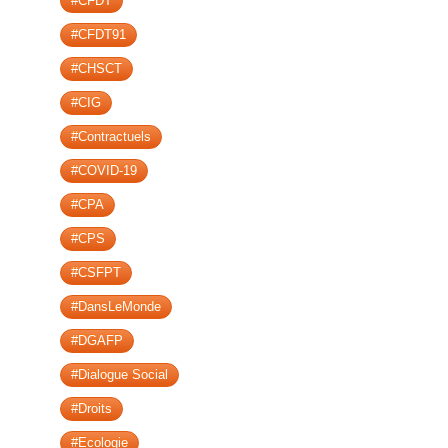
#CFDT
#CFDT91
#CHSCT
#CIG
#Contractuels
#COVID-19
#CPA
#CPS
#CSFPT
#DansLeMonde
#DGAFP
#Dialogue Social
#Droits
#Ecologie