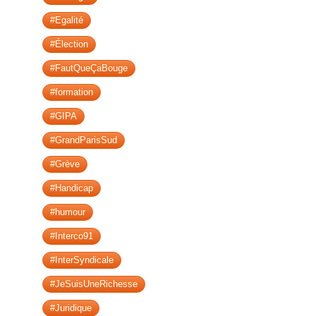
#Egalité
#Élection
#FautQueÇaBouge
#formation
#GIPA
#GrandParisSud
#Grève
#Handicap
#humour
#Interco91
#InterSyndicale
#JeSuisUneRichesse
#Juridique