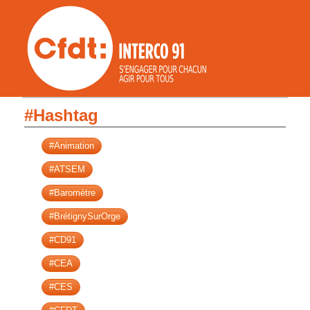
#Hashtag
#Animation
#ATSEM
#Baromètre
#BrétignySurOrge
#CD91
#CEA
#CES