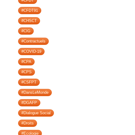
#CFDT
#CFDT91
#CHSCT
#CIG
#Contractuels
#COVID-19
#CPA
#CPS
#CSFPT
#DansLeMonde
#DGAFP
#Dialogue Social
#Droits
#Ecologie