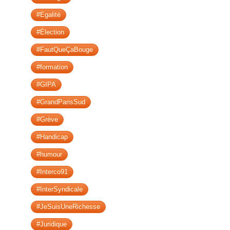
#Egalité
#Élection
#FautQueÇaBouge
#formation
#GIPA
#GrandParisSud
#Grève
#Handicap
#humour
#Interco91
#InterSyndicale
#JeSuisUneRichesse
#Juridique