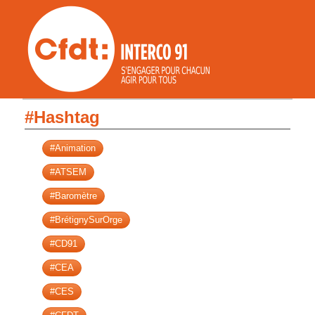
#Hashtag
#Animation
#ATSEM
#Baromètre
#BrétignySurOrge
#CD91
#CEA
#CES