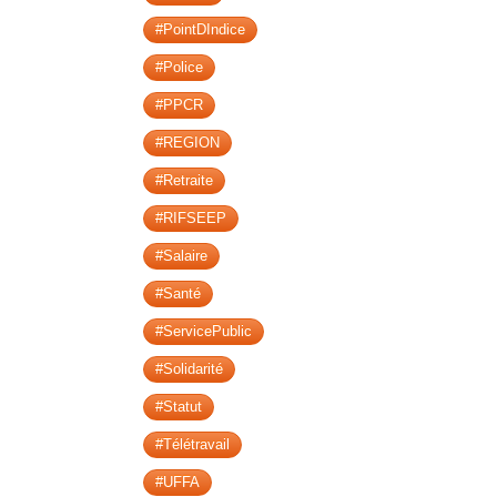
#PointDIndice
#Police
#PPCR
#REGION
#Retraite
#RIFSEEP
#Salaire
#Santé
#ServicePublic
#Solidarité
#Statut
#Télétravail
#UFFA