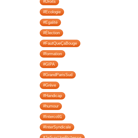
#Droits
#Ecologie
#Egalité
#Élection
#FautQueÇaBouge
#formation
#GIPA
#GrandParisSud
#Grève
#Handicap
#humour
#Interco91
#InterSyndicale
#JeSuisUneRichesse