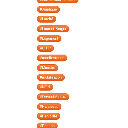
#Juridique
#Laïcité
#Laurent Berger
#Logement
#LTFP
#manifestation
#Ministre
#mobilisation
#NON
#OnVeutMieuxa
#Palaiseau
#Pénibilité
#Pétition