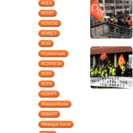
#CES
#CFDT
#CFDT91
#CHSCT
#CIG
#Contractuels
#COVID-19
#CPA
#CPS
#CSFPT
#DansLeMonde
#DGAFP
#Dialogue Social