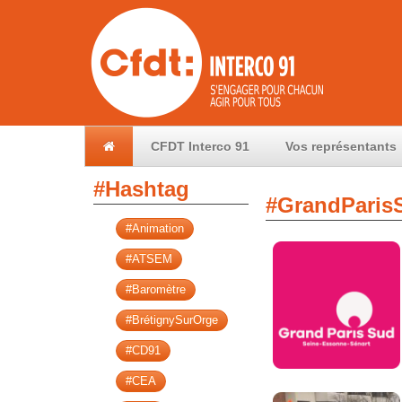
CFDT Interco 91
Vos représentants
#Hashtag
#GrandParis
#Animation
#ATSEM
#Baromètre
#BrétignySurOrge
#CD91
#CEA