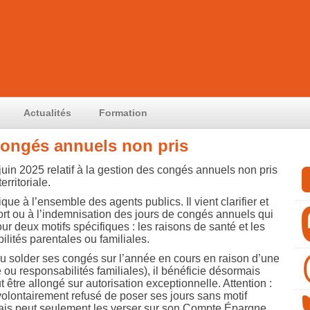
Actualités
Formation
congés annuels non pris
uin 2025 relatif à la gestion des congés annuels non pris
erritoriale.
ue à l’ensemble des agents publics. Il vient clarifier et
ort ou à l’indemnisation des jours de congés annuels qui
ur deux motifs spécifiques : les raisons de santé et les
lités parentales ou familiales.
u solder ses congés sur l’année en cours en raison d’une
 ou responsabilités familiales), il bénéficie désormais
 être allongé sur autorisation exceptionnelle. Attention :
 volontairement refusé de poser ses jours sans motif
 mais peut seulement les verser sur son Compte Épargne