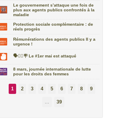
Le gouvernement s’attaque une fois de
plus aux agents publics confrontés à la
maladie
Protection sociale complémentaire : de
réels progrès
Rémunérations des agents publics Il y a
urgence !
🗣️✊🏼🪧 Le #1er mai est attaqué
8 mars, journée internationale de lutte
pour les droits des femmes
1
2
3
4
5
6
7
8
9
…
39