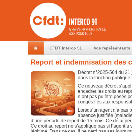
CFDT Interco 91
Vos représentants
Report et indemnisation des 
Décret n°2025-564 du 21 j
dans la fonction publique t
Ce nouveau décret s’appliq
encadrer les droits au rep
n’ont pas pu être posés po
congés liés aux responsabi
Lorsqu’un agent n’a pas p
absence justifiée (maladie
d’une période de report de 15 mois. Ce délai peut
Ce droit au report ne s’applique pas si l’agent a
légitime. Dans ce cas, il ne perd pas ses jours